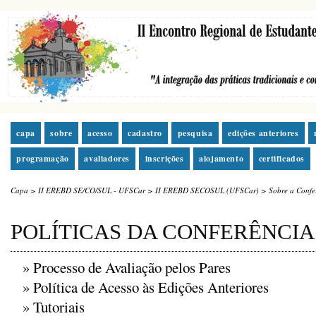
capa
sobre
acesso
cadastro
pesquisa
edições anteriores
programação
avaliadores
inscrições
alojamento
certificados
Capa
>
II EREBD SE/CO/SUL - UFSCar
>
II EREBD SECOSUL (UFSCar)
>
Sobre a Confe
POLÍTICAS DA CONFERÊNCIA
»
Processo de Avaliação pelos Pares
»
Política de Acesso às Edições Anteriores
»
Tutoriais