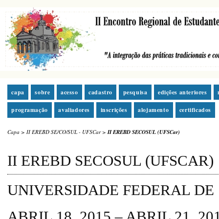
capa
sobre
acesso
cadastro
pesquisa
edições anteriores
programação
avaliadores
inscrições
alojamento
certificados
Capa
>
II EREBD SE/CO/SUL - UFSCar
>
II EREBD SECOSUL (UFSCar)
II EREBD SECOSUL (UFSCAR)
UNIVERSIDADE FEDERAL DE
ABRIL 18, 2015 – ABRIL 21, 20