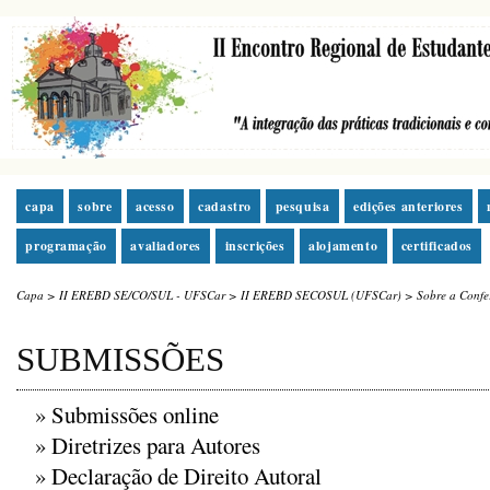
capa
sobre
acesso
cadastro
pesquisa
edições anteriores
programação
avaliadores
inscrições
alojamento
certificados
Capa
>
II EREBD SE/CO/SUL - UFSCar
>
II EREBD SECOSUL (UFSCar)
>
Sobre a Confe
SUBMISSÕES
»
Submissões online
»
Diretrizes para Autores
»
Declaração de Direito Autoral